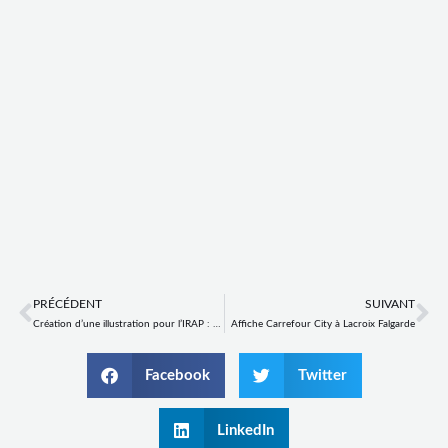
Prev
Ne
PRÉCÉDENT
SUIVANT
Création d’une illustration pour l’IRAP : un « magnétar »
Affiche Carrefour City à Lacroix Falgarde
Facebook
Twitter
LinkedIn