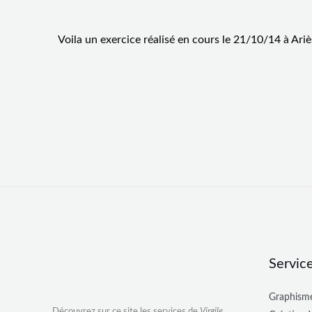
Voila un exercice réalisé en cours le 21/10/14 à Ariè
Servic
Graphisme
Découvrez sur ce site les services de
Virgile