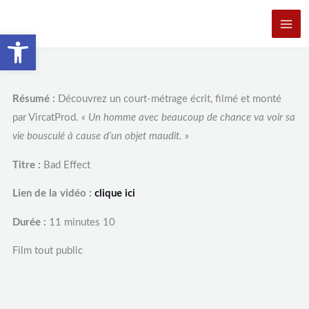
Aller
au
Ouvrir la barre d’outils
contenu
Résumé :
Découvrez un court-métrage écrit, filmé et monté
par VircatProd.
« Un homme avec beaucoup de chance va voir sa
vie
bousculé à cause d’un objet maudit. »
Titre :
Bad Effect
Lien de la vidéo :
clique ici
Durée :
11 minutes 10
Film tout public