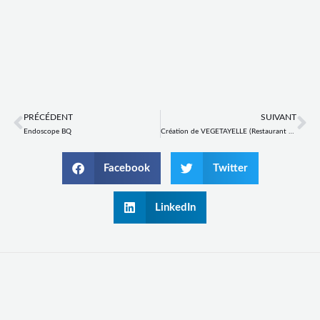
Prev
Ne
PRÉCÉDENT
SUIVANT
Endoscope BQ
Création de VEGETAYELLE (Restaurant Vegan)
Facebook
Twitter
LinkedIn