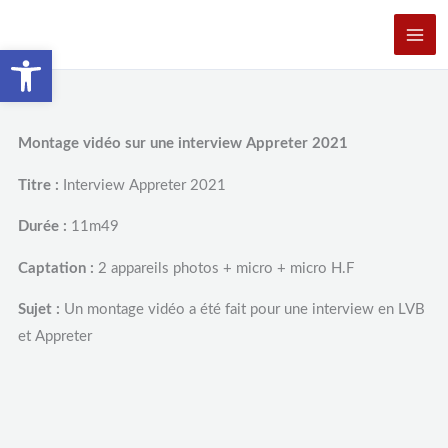
Aller
au
Ouvrir la barre d’outils
contenu
Montage vidéo sur une interview Appreter 2021
Titre :
Interview Appreter 2021
Durée :
11m49
Captation :
2 appareils photos + micro + micro H.F
Sujet :
Un montage vidéo a été fait pour une interview en LVB
et Appreter