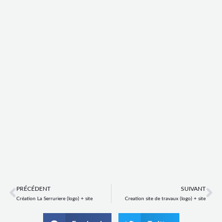
Prev
Ne
PRÉCÉDENT
SUIVANT
Création La Serruriere (logo) + site
Creation site de travaux (logo) + site