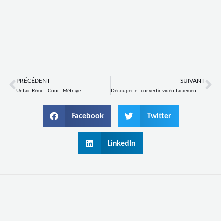
Prev
Ne
PRÉCÉDENT
SUIVANT
Unfair Rémi – Court Métrage
Découper et convertir vidéo facilement (MP4,AVI,MOV)
Facebook
Twitter
LinkedIn